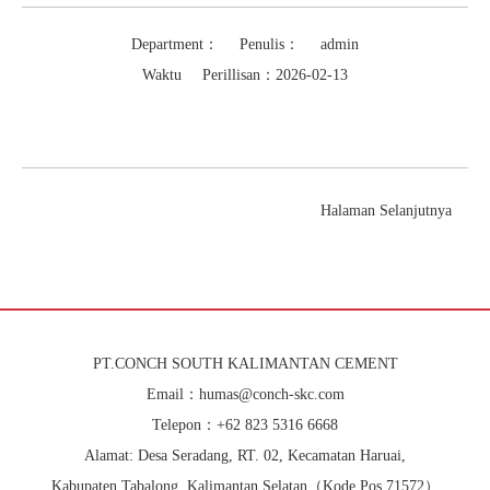
Department： Penulis： admin
Waktu Perillisan：2026-02-13
Halaman Selanjutnya
PT.CONCH SOUTH KALIMANTAN CEMENT
Email：humas@conch-skc.com
Telepon：+62 823 5316 6668
Alamat: Desa Seradang, RT. 02, Kecamatan Haruai,
Kabupaten Tabalong, Kalimantan Selatan（Kode Pos 71572）