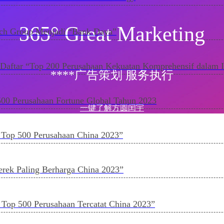
365° Great Marketing
nch Group Menjadi “Bank Daya”
ftar “Top 200 Perusahaan Kekuatan Komprehensif dalam In
****广告策划 服务执行
0 Perusahaan Fortune Global Tahun 2023
一键了解方圆闰宇
p 500 Perusahaan China 2023”
ek Paling Berharga China 2023”
 500 Perusahaan Tercatat China 2023”