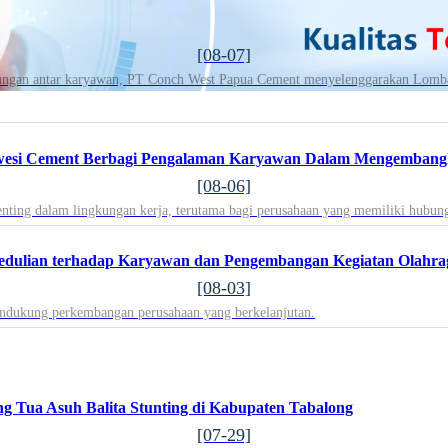
[08-07]
ungan antar karyawan, PT Conch West Papua Cement menyelenggarakan Lomba R
lawesi Cement Berbagi Pengalaman Karyawan Dalam Mengemba
[08-06]
ting dalam lingkungan kerja, terutama bagi perusahaan yang memiliki hubunga
[08-03]
endukung perkembangan perusahaan yang berkelanjutan.
Tua Asuh Balita Stunting di Kabupaten Tabalong
[07-29]