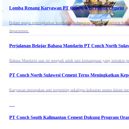
Lomba Renang Karyawan PT Conch West Papua Cement
Dalam upaya meningkatkan kesehatan, kebugaran, serta mempererat hub
departemen.
Perjalanan Belajar Bahasa Mandarin PT Conch North Su
Bahasa Mandarin saat ini menjadi salah satu kemampuan yang semakin pen
Karyawan merupakan aset terpenting sekaligus kekuatan utama dalam m
PT Conch South Kalimantan Cement Dukung Program Orang 