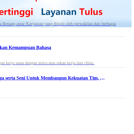
enang antar Karyawan yang diikuti oleh perwakilan dari berbagai
ngkan Kemampuan Bahasa
n kerja sama dengan mitra atau rekan kerja dari china.
PT Conch North Sulawesi Cement Terus Meningkatkan Kepedulian terhadap Karyawan dan Pengembangan Kegiatan Olahraga serta Seni Untuk Membangun Kekuatan Tim, Menciptakan Perusahaan yang Harmonis