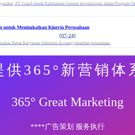
akat, PT Conch South Kalimantan Cement berpartisipasi dalam Program Oran
 untuk Meningkatkan Kinerja Perusahaan
[07-24]
rakan Rapat Karyawan Indonesia di ruang pelatihan perusahaan.
提供365°新营销体
365° Great Marketing
****广告策划 服务执行