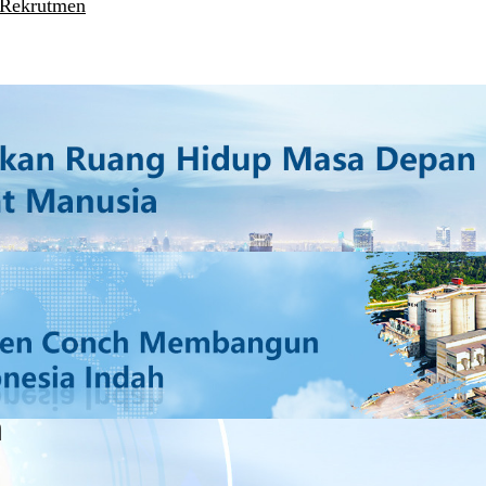
 Rekrutmen
n